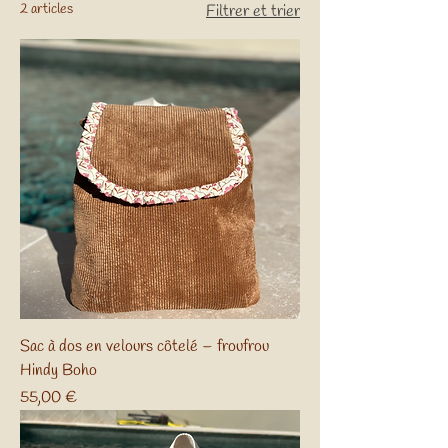
2 articles
Filtrer et trier
Sac à dos en velours côtelé – froufrou
Hindy Boho
Prix
55,00 €