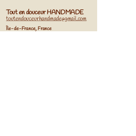
Tout en douceur HANDMADE
toutendouceurhandmade@gmail.com
​Île-de-France, France
Réseaux sociaux
Abonnez-vous à Notre
Newsletter
Entrez Votre Email
S'Inscrire