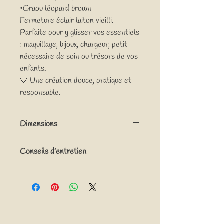
•Graou léopard brown
Fermeture éclair laiton vieilli.
Parfaite pour y glisser vos essentiels
: maquillage, bijoux, chargeur, petit
nécessaire de soin ou trésors de vos
enfants.
🤎 Une création douce, pratique et
responsable.
Dimensions
Environ 11cm x 15cm x 8 cm
Conseils d’entretien
( hauteur x longueur x largeur)
Lavage en machine, à l’envers à 30°, cycle
délicat, ne pas mettre sèche-linge, ne pas
repasser.