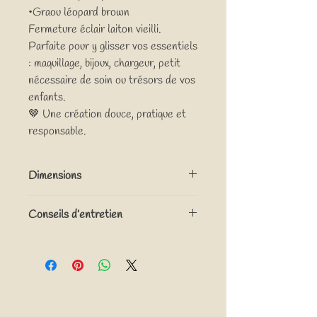
•Graou léopard brown
Fermeture éclair laiton vieilli.
Parfaite pour y glisser vos essentiels
: maquillage, bijoux, chargeur, petit
nécessaire de soin ou trésors de vos
enfants.
🤎 Une création douce, pratique et
responsable.
Dimensions
Environ 11cm x 15 cm x 8 cm
Conseils d’entretien
( hauteur x longueur x largeur)
Lavage en machine à l’envers, à 30° cycle
délicat, ne pas mettre ses sèche-linge. Ne
pas repasser.