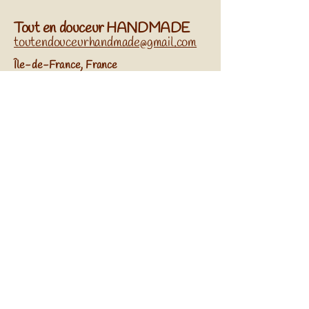
Tout en douceur HANDMADE
toutendouceurhandmade@gmail.com
​Île-de-France, France
Réseaux sociaux
Abonnez-vous à Notre
Newsletter
Entrez Votre Email
S'Inscrire