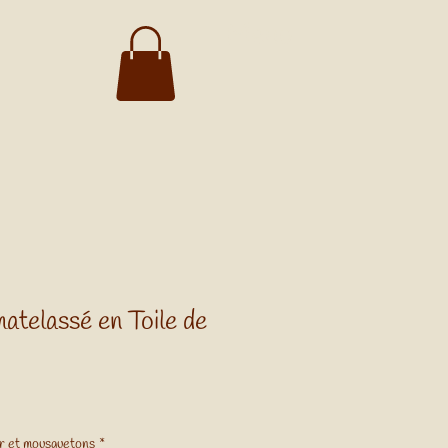
Menu
atelassé en Toile de
ir et mousquetons
*