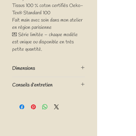
Tissus 100 % coton certifiés Oeko-
Tex® Standard 100
Fait main avec soin dans mon atelier
en région parisienne
💌 Série limitée – chaque modèle
est unique ou disponible en très
petite quantité.
Dimensions
Diamètre pochette : 11 cm
Conseils d’entretien
Longueur totale avec mousqueton : 19cm
Lavage à la main, ne pas mettre au sèche-
linge.