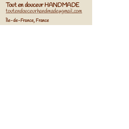
Tout en douceur HANDMADE
toutendouceurhandmade@gmail.com
​Île-de-France, France
Réseaux sociaux
Abonnez-vous à Notre
Newsletter
Entrez Votre Email
S'Inscrire