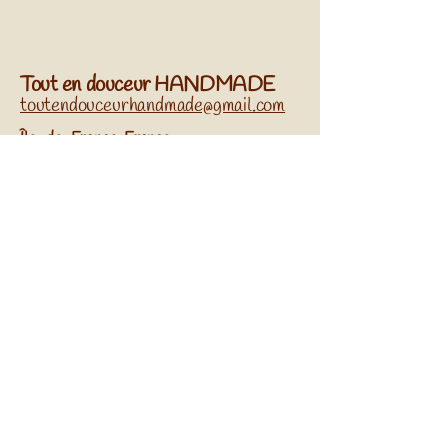
Tout en douceur HANDMADE
toutendouceurhandmade@gmail.com
​Île-de-France, France
Réseaux sociaux
Abonnez-vous à Notre
Newsletter
Entrez Votre Email
S'Inscrire