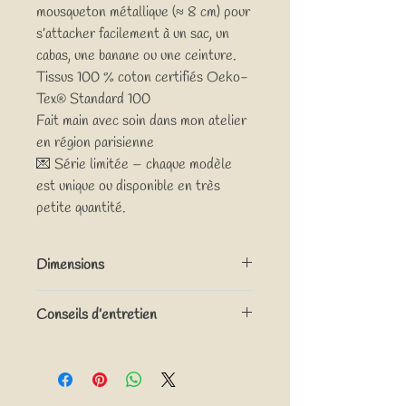
mousqueton métallique (≈ 8 cm) pour
s’attacher facilement à un sac, un
cabas, une banane ou une ceinture.
Tissus 100 % coton certifiés Oeko-
Tex® Standard 100
Fait main avec soin dans mon atelier
en région parisienne
💌 Série limitée – chaque modèle
est unique ou disponible en très
petite quantité.
Dimensions
Diamètre pochette : 11 cm
Conseils d’entretien
Longueur totale avec mousqueton : 19 cm
Lavage à la main, ne pas mettre au sèche-
linge.