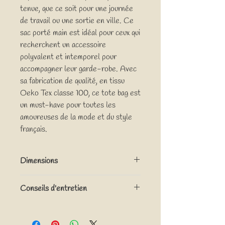
tenue, que ce soit pour une journée
de travail ou une sortie en ville. Ce
sac porté main est idéal pour ceux qui
recherchent un accessoire
polyvalent et intemporel pour
accompagner leur garde-robe. Avec
sa fabrication de qualité, en tissu
Oeko Tex classe 100, ce tote bag est
un must-have pour toutes les
amoureuses de la mode et du style
français.
Dimensions
Environs 36cm x 28 cm x 16 cm (Longueur x
Conseils d'entretien
Hauteur x Largeur)
Longueur des anses portées 20cm
Lavage à la main, avec un chiffon doux, ne
Longueur des anses 41cm
pas mettre au sèche-linge.
Poche intérieure 26 cm x 14 cm (Longueur