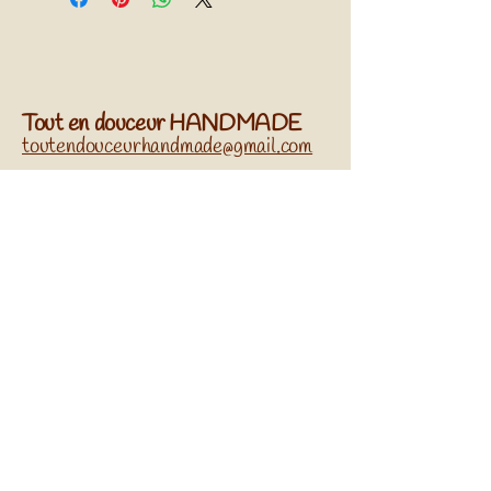
x Hauteur)
Tout en douceur HANDMADE
toutendouceurhandmade@gmail.com
​Île-de-France, France
Réseaux sociaux
Abonnez-vous à Notre
Newsletter
Entrez Votre Email