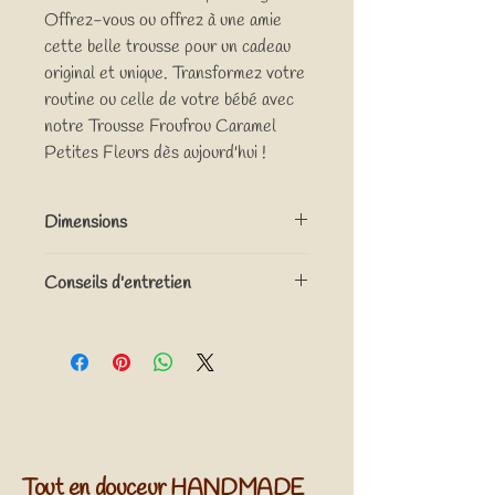
Offrez-vous ou offrez à une amie
cette belle trousse pour un cadeau
original et unique. Transformez votre
routine ou celle de votre bébé avec
notre Trousse Froufrou Caramel
Petites Fleurs dès aujourd'hui !
Dimensions
Environ 24cm x 11cm x 11cm (Longueur x
Conseils d'entretien
Hauteur x Largeur)
Lavage en machine à l'envers, à 30°C cycle
délicat, ne pas mettre au sèche-linge , ne
pas repasser.
Tout en douceur HANDMADE