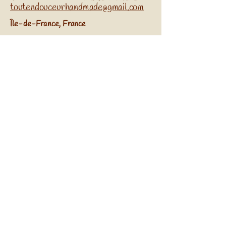
toutendouceurhandmade@gmail.com
​Île-de-France, France
Réseaux sociaux
Abonnez-vous à Notre
Newsletter
Entrez Votre Email
S'Inscrire