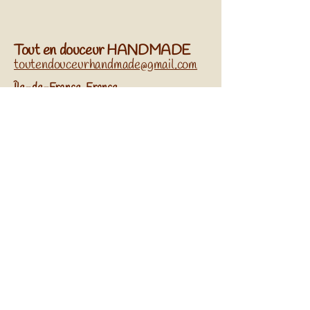
Tout en douceur HANDMADE
toutendouceurhandmade@gmail.com
​Île-de-France, France
Réseaux sociaux
Abonnez-vous à Notre
Newsletter
Entrez Votre Email
S'Inscrire