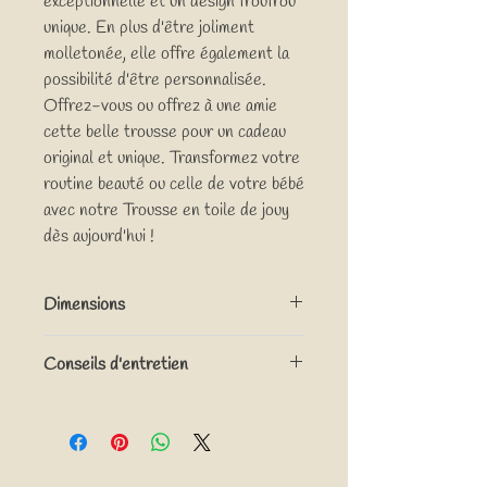
exceptionnelle et un design froufrou
unique. En plus d'être joliment
molletonée, elle offre également la
possibilité d'être personnalisée.
Offrez-vous ou offrez à une amie
cette belle trousse pour un cadeau
original et unique. Transformez votre
routine beauté ou celle de votre bébé
avec notre Trousse en toile de jouy
dès aujourd'hui !
Dimensions
Environ 24 cm x 11 cm x 11 cm (Longueur x
Conseils d'entretien
Hauteur x Largeur)
Lavage en machine à l'envers, à 30°C cycle
délicat, ne pas mettre au sèche-linge , ne
pas repasser.