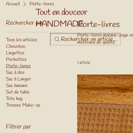
Accueil
Porte-livres
Tout en douceur
HANDMADE
Rechercher par
Porte-livres
Porte-livres marque-page uniq
Rechercher un article...
Tous les articles
matériaux de qualité.
Chouchou
Lingettes
Pochettes
1 article
Porte-livres
Sac à dos
Sac à Langer
Sac banane
Set de table
Tote bag
Trousse Make-up
Filtrer par