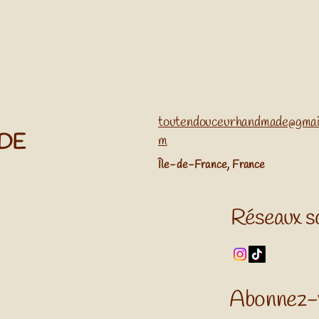
toutendouceurhandmade@gmai
ADE
m
​Île-de-France, France
Réseaux s
Abonnez-