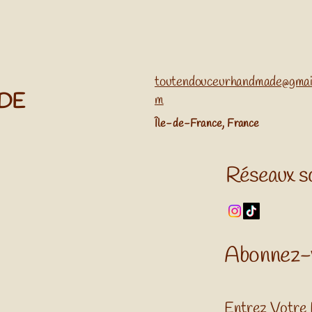
toutendouceurhandmade@gmai
ADE
m
​Île-de-France, France
Réseaux s
Abonnez-
Entrez Votre 