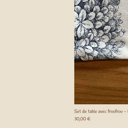
Set de table avec froufrou - 
Prix
30,00 €